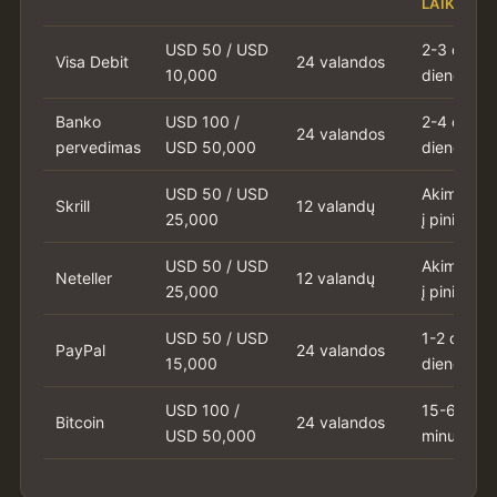
LAIKAS
USD 50 / USD
2-3 darbo
Visa Debit
24 valandos
10,000
dienos
Banko
USD 100 /
2-4 darbo
24 valandos
pervedimas
USD 50,000
dienos
USD 50 / USD
Akimirksni
Skrill
12 valandų
25,000
į piniginę
USD 50 / USD
Akimirksni
Neteller
12 valandų
25,000
į piniginę
USD 50 / USD
1-2 darbo
PayPal
24 valandos
15,000
dienos
USD 100 /
15-60
Bitcoin
24 valandos
USD 50,000
minučių