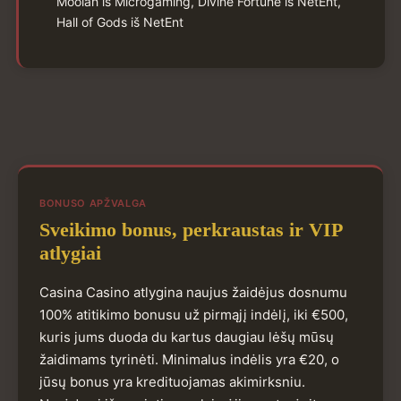
Moolah iš Microgaming, Divine Fortune iš NetEnt,
Hall of Gods iš NetEnt
BONUSO APŽVALGA
Sveikimo bonus, perkraustas ir VIP
atlygiai
Casina Casino atlygina naujus žaidėjus dosnumu
100% atitikimo bonusu už pirmąjį indėlį, iki €500,
kuris jums duoda du kartus daugiau lėšų mūsų
žaidimams tyrinėti. Minimalus indėlis yra €20, o
jūsų bonus yra kredituojamas akimirksniu.