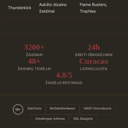
Aukšto dizaino
Flame Busters,
Thunderkick
žaidimai
Trophies
3200+
24h
ŽAIDIMAI
GREITI IŠMOKĖJIMAI
48+
Curacao
ŽAIDIMŲ TEIKĖJAI
LICENCIJUOTA
4.8/5
ŽAIDĖJO REITINGAS
GamCare
BeGambleAware
UKGC licencijuota
18+
Atsakingas lošimas
SSL Saugota