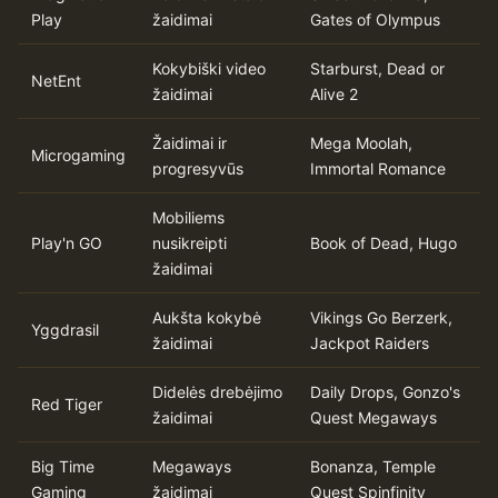
Play
žaidimai
Gates of Olympus
Kokybiški video
Starburst, Dead or
NetEnt
žaidimai
Alive 2
Žaidimai ir
Mega Moolah,
Microgaming
progresyvūs
Immortal Romance
Mobiliems
Play'n GO
nusikreipti
Book of Dead, Hugo
žaidimai
Aukšta kokybė
Vikings Go Berzerk,
Yggdrasil
žaidimai
Jackpot Raiders
Didelės drebėjimo
Daily Drops, Gonzo's
Red Tiger
žaidimai
Quest Megaways
Big Time
Megaways
Bonanza, Temple
Gaming
žaidimai
Quest Spinfinity