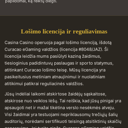
papildomai, ką reiktų diegti.
Lošimo licencija ir reguliavimas
Casina Casino operuoja pagal lošimo licenciją, išdotą
Curacao eGaming valdžios (licencija #8048/JAZ). Ši
licencija leidžia mums pasiūlyti kaziną žaidimus,
tiesioginius padidintuvų paslaugas ir sporto statymus,
atitinkant Curacao lošimo teisę. Mūsų licencija yra
pasikeitusius metiniam atnaujinimui ir nuolatiniam
atitikimui patikrai reguliacinės valdžios.
Jūsų indėliai laikomi atskirtose žaidėjų sąskaitose,
atskirose nuo veiklos lėšų. Tai reiškia, kad jūsų pinigai yra
apsaugoti net ir mažai tikėtina verslo nesėkmės atveju.
Visi žaidimai yra testuojami nepriklausomų trečiųjų šalių
auditorių, norėdami sertifikuoti teisingą atsitiktinių skaičių