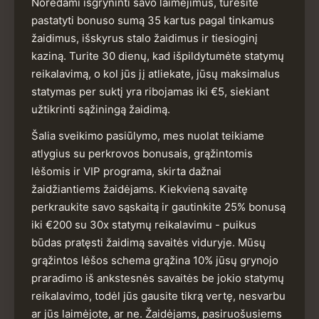
Norėdami išgryninti savo laimėjimus, turėsite
pastatyti bonuso sumą 35 kartus pagal tinkamus
žaidimus, išskyrus stalo žaidimus ir tiesioginį
kaziną. Turite 30 dienų, kad išpildytumėte statymų
reikalavimą, o kol jūs jį atliekate, jūsų maksimalus
statymas per suktį yra ribojamas iki €5, siekiant
užtikrinti sąžiningą žaidimą.
Šalia sveikimo pasiūlymo, mes nuolat teikiame
atlygius su perkrovos bonusais, grąžintomis
lėšomis ir VIP programa, skirta dažnai
žaidžiantiems žaidėjams. Kiekvieną savaitę
perkraukite savo sąskaitą ir gautinkite 25% bonusą
iki €200 su 30x statymų reikalavimu - puikus
būdas pratęsti žaidimą savaitės viduryje. Mūsų
grąžintos lėšos schema grąžina 10% jūsų grynojo
praradimo iš ankstesnės savaitės be jokio statymų
reikalavimo, todėl jūs gausite tikrą vertę, nesvarbu
ar jūs laimėjote, ar ne. Žaidėjams, pasiruošusiems