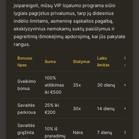
įsipareigoti, mūsų VIP lojalumo programa siūlo
lygiais pagrįstus privalumus, tarp jų didesnius
indėlio limitams, asmeninę sąskaitos pagalbą,
eksklyzyvinius nemokamų suktų pasiūlymus ir
pagreitintą išmokėjimų apdorojimą, kai jūs pakylate
rangus.
Bonuso
Laiko
Maks.
Suma
Statymai
tipas
limitas
statym
100%
Sveikimo
atitikimas
35x
30 dienų
€5
bonus
iki €500
Savaitės
25% iki
30x
14 dienų
€10
perkrova
€200
Savaitės
10% iš
grąžinta
Nėra
7 dienų
Neribo
praradimų