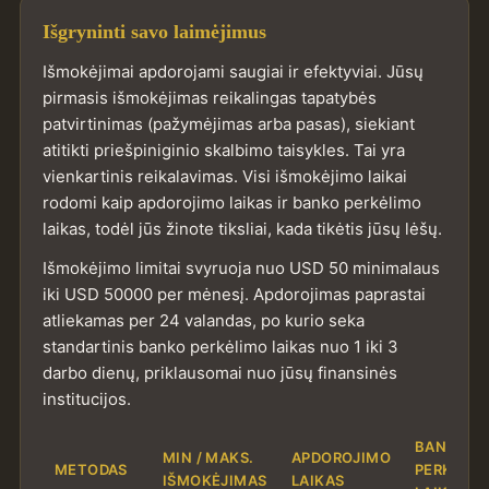
Išgryninti savo laimėjimus
Išmokėjimai apdorojami saugiai ir efektyviai. Jūsų
pirmasis išmokėjimas reikalingas tapatybės
patvirtinimas (pažymėjimas arba pasas), siekiant
atitikti priešpiniginio skalbimo taisykles. Tai yra
vienkartinis reikalavimas. Visi išmokėjimo laikai
rodomi kaip apdorojimo laikas ir banko perkėlimo
laikas, todėl jūs žinote tiksliai, kada tikėtis jūsų lėšų.
Išmokėjimo limitai svyruoja nuo USD 50 minimalaus
iki USD 50000 per mėnesį. Apdorojimas paprastai
atliekamas per 24 valandas, po kurio seka
standartinis banko perkėlimo laikas nuo 1 iki 3
darbo dienų, priklausomai nuo jūsų finansinės
institucijos.
BANKO
MIN / MAKS.
APDOROJIMO
METODAS
PERKĖLI
IŠMOKĖJIMAS
LAIKAS