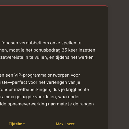
e fondsen verdubbelt om onze spellen te
emen, moet je het bonusbedrag 35 keer inzetten
etvereiste in te vullen, en tijdens het werken
 en een VIP-programma ontworpen voor
eiste—perfect voor het verlengen van je
onder inzetbeperkingen, dus je krijgt echte
sprogramma gelaagde voordelen, waaronder
nelde opnameverwerking naarmate je de rangen
Tijdslimit
Max. Inzet