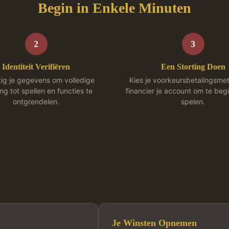
Begin in Enkele Minuten
2
3
Identiteit Verifiëren
Een Storting Doen
ig je gegevens om volledige
Kies je voorkeursbetalingsme
g tot spellen en functies te
financier je account om te be
ontgrendelen.
spelen.
Je Winsten Opnemen