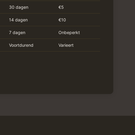
30 dagen
€5
14 dagen
€10
7 dagen
Onbeperkt
Voortdurend
Varieert