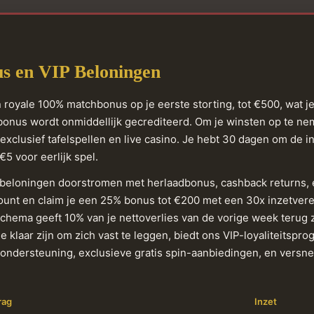
s en VIP Beloningen
royale 100% matchbonus op je eerste storting, tot €500, wat j
 bonus wordt onmiddellijk gecrediteerd. Om je winsten op te n
lusief tafelspellen en live casino. Je hebt 30 dagen om de inz
€5 voor eerlijk spel.
 beloningen doorstromen met herlaadbonus, cashback returns,
count en claim je een 25% bonus tot €200 met een 30x inzetver
hema geeft 10% van je nettoverlies van de vorige week terug z
die klaar zijn om zich vast te leggen, biedt ons VIP-loyaliteit
ntondersteuning, exclusieve gratis spin-aanbiedingen, en vers
rag
Inzet