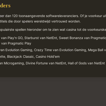
iders
eer dan 120 toonaangevende softwareleveranciers. Of je voorkeur u
dt titels die door spelers wereldwijd vertrouwd worden.
opulairste spellen hieronder om te zien wat casina tot de voorkeursk
 van Play'n GO, Starburst van NetEnt, Sweet Bonanza van Pragmatic
 van Pragmatic Play
 van Evolution Gaming, Crazy Time van Evolution Gaming, Mega Ball 
tte, Blackjack Classic, Casino Hold'em
 Microgaming, Divine Fortune van NetEnt, Hall of Gods van NetEnt