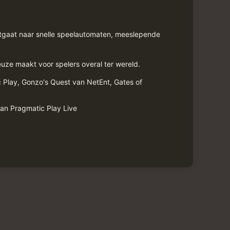
itgaat naar snelle speelautomaten, meeslepende
euze maakt voor spelers overal ter wereld.
 Play, Gonzo's Quest van NetEnt, Gates of
van Pragmatic Play Live